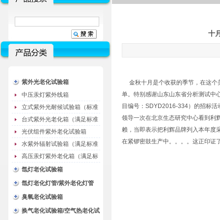
十
紫外光老化试验箱
金秋十月是个收获的季节，在这个美
单。特别感谢山东山东省分析测试中心
中压汞灯紫外线箱
目编号：SDYD2016-334）
立式紫外光耐候试验箱（标准
领导一次在北京生态研究中心看到利
型）
台式紫外光老化箱（满足标准
赖，当即表示把利辉品牌列入本年度
GB/T16776）
光伏组件紫外老化试验箱
在紧锣密鼓生产中。。。。这正印证了
水紫外辐射试验箱（满足标准
JC485-1992）
高压汞灯紫外老化箱（满足标
准GB/T16777）
氙灯老化试验箱
氙灯老化灯管/紫外老化灯管
（耗材）
臭氧老化试验箱
换气老化试验箱/空气热老化试