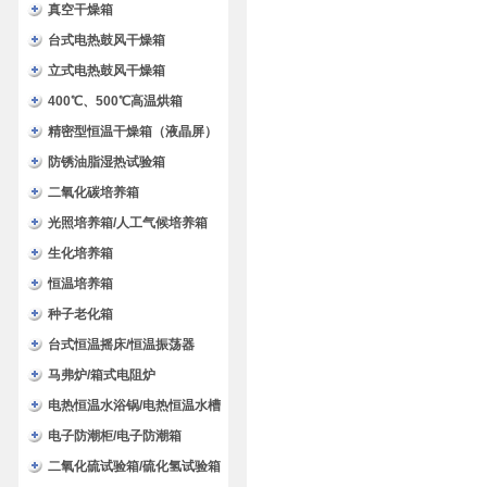
验箱
真空干燥箱
台式电热鼓风干燥箱
立式电热鼓风干燥箱
400℃、500℃高温烘箱
精密型恒温干燥箱（液晶屏）
防锈油脂湿热试验箱
二氧化碳培养箱
光照培养箱/人工气候培养箱
生化培养箱
恒温培养箱
种子老化箱
台式恒温摇床/恒温振荡器
马弗炉/箱式电阻炉
电热恒温水浴锅/电热恒温水槽
电子防潮柜/电子防潮箱
二氧化硫试验箱/硫化氢试验箱