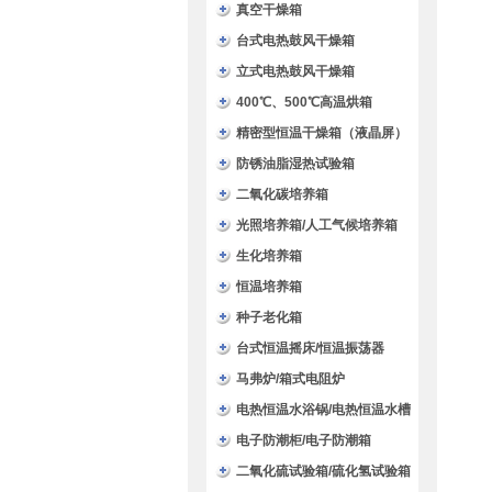
验箱
真空干燥箱
台式电热鼓风干燥箱
立式电热鼓风干燥箱
400℃、500℃高温烘箱
精密型恒温干燥箱（液晶屏）
防锈油脂湿热试验箱
二氧化碳培养箱
光照培养箱/人工气候培养箱
生化培养箱
恒温培养箱
种子老化箱
台式恒温摇床/恒温振荡器
马弗炉/箱式电阻炉
电热恒温水浴锅/电热恒温水槽
电子防潮柜/电子防潮箱
二氧化硫试验箱/硫化氢试验箱