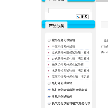
紫外光老化试验箱
走进
产品
中压汞灯紫外线箱
离不
立式紫外光耐候试验箱（标准
型）
台式紫外光老化箱（满足标准
GB/T16776）
光伏组件紫外老化试验箱
水紫外辐射试验箱（满足标准
JC485-1992）
高压汞灯紫外老化箱（满足标
准GB/T16777）
氙灯老化试验箱
氙灯老化灯管/紫外老化灯管
（耗材）
臭氧老化试验箱
换气老化试验箱/空气热老化试