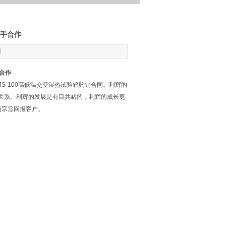
手合作
】
合作
-100高低温交变湿热试验箱购销合同。利辉的
关系。利辉的发展是有目共睹的，利辉的成长更
为宗旨回报客户。