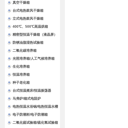
验箱
真空干燥箱
台式电热鼓风干燥箱
立式电热鼓风干燥箱
400℃、500℃高温烘箱
精密型恒温干燥箱（液晶屏）
防锈油脂湿热试验箱
二氧化碳培养箱
光照培养箱/人工气候培养箱
生化培养箱
恒温培养箱
种子老化箱
台式恒温摇床/恒温振荡器
马弗炉/箱式电阻炉
电热恒温水浴锅/电热恒温水槽
电子防潮柜/电子防潮箱
二氧化硫试验箱/硫化氢试验箱