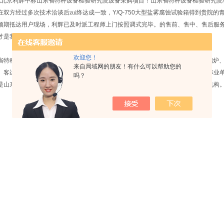
祝北京利辉中标山东省特种设备检验研究院设备采购项目！山东省特种设备检验研究院
在双方经过多次技术洽谈后zui终达成一致，
Y/Q-750
大型盐雾腐蚀试验箱得到贵院的
预期抵达用户现场，利辉已及时派工程师上门按照调式完毕。的售前、售中、售后服
才是我们的zui大收获。
欢迎您！
省特种设备检验研究院始建于
1978
年
8
月，是山东省质量技术监督局直属的从事锅炉
来自局域网的朋友！有什么可以帮助您的
、客运索道和厂内机动车辆等特种设备法定检验的公正的第三方社会公益性科研事业
吗？
是山东省人民法院入册的特种设备司法鉴定单位，是山东省特种设备行业的检验机构