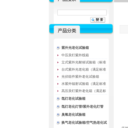
紫外光老化试验箱
中压汞灯紫外线箱
立式紫外光耐候试验箱（标准
型）
台式紫外光老化箱（满足标准
GB/T16776）
光伏组件紫外老化试验箱
水紫外辐射试验箱（满足标准
JC485-1992）
高压汞灯紫外老化箱（满足标
准GB/T16777）
氙灯老化试验箱
氙灯老化灯管/紫外老化灯管
（耗材）
臭氧老化试验箱
换气老化试验箱/空气热老化试