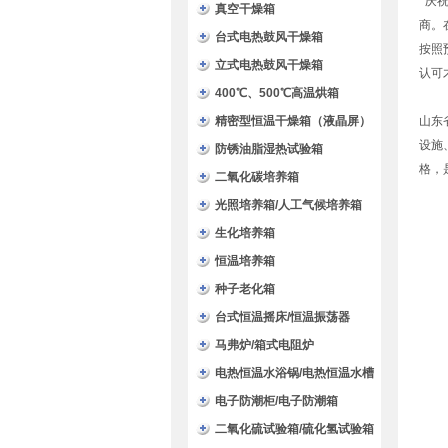
庆
验箱
真空干燥箱
商。
台式电热鼓风干燥箱
按照
立式电热鼓风干燥箱
认可
400℃、500℃高温烘箱
精密型恒温干燥箱（液晶屏）
山东
设施
防锈油脂湿热试验箱
格，
二氧化碳培养箱
光照培养箱/人工气候培养箱
生化培养箱
恒温培养箱
种子老化箱
台式恒温摇床/恒温振荡器
马弗炉/箱式电阻炉
电热恒温水浴锅/电热恒温水槽
电子防潮柜/电子防潮箱
二氧化硫试验箱/硫化氢试验箱