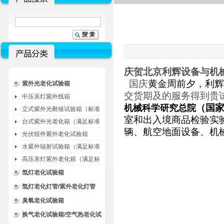
庆贺北京利辉设备与机
国庆
黄金周前夕，利辉
紫外光老化试验箱
交货期及的服务得到贵
中压汞灯紫外线箱
（
国
机械科学研究总院
立式紫外光耐候试验箱（标准
室和出入境商品检验实
型）
台式紫外光老化箱（满足标准
辆、航空地面设备、机
GB/T16776）
光伏组件紫外老化试验箱
水紫外辐射试验箱（满足标准
JC485-1992）
高压汞灯紫外老化箱（满足标
准GB/T16777）
氙灯老化试验箱
氙灯老化灯管/紫外老化灯管
（耗材）
臭氧老化试验箱
换气老化试验箱/空气热老化试