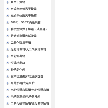
验箱
真空干燥箱
台式电热鼓风干燥箱
立式电热鼓风干燥箱
400℃、500℃高温烘箱
精密型恒温干燥箱（液晶屏）
防锈油脂湿热试验箱
二氧化碳培养箱
光照培养箱/人工气候培养箱
生化培养箱
恒温培养箱
种子老化箱
台式恒温摇床/恒温振荡器
马弗炉/箱式电阻炉
电热恒温水浴锅/电热恒温水槽
电子防潮柜/电子防潮箱
二氧化硫试验箱/硫化氢试验箱