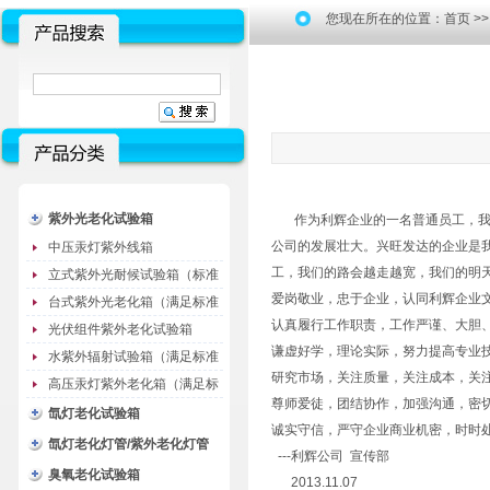
您现在所在的位置：
首页
>
紫外光老化试验箱
作为利辉企业的一名普通员工，我们
公司的发展壮大。兴旺发达的企业是
中压汞灯紫外线箱
工，我们的路会越走越宽，我们的明
立式紫外光耐候试验箱（标准
爱岗敬业，忠于企业，认同利辉企业
型）
台式紫外光老化箱（满足标准
认真履行工作职责，工作严谨、大胆
GB/T16776）
光伏组件紫外老化试验箱
谦虚好学，理论实际，努力提高专业
水紫外辐射试验箱（满足标准
研究市场，关注质量，关注成本，关
JC485-1992）
高压汞灯紫外老化箱（满足标
尊师爱徒，团结协作，加强沟通，密
准GB/T16777）
氙灯老化试验箱
诚实守信，严守企业商业机密，时时
氙灯老化灯管/紫外老化灯管
---利辉公司 宣传部
（耗材）
臭氧老化试验箱
2013.11.07