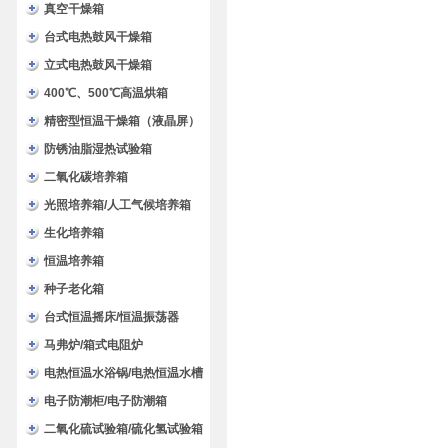
验箱
真空干燥箱
台式电热鼓风干燥箱
立式电热鼓风干燥箱
400℃、500℃高温烘箱
精密型恒温干燥箱（液晶屏）
防锈油脂湿热试验箱
二氧化碳培养箱
光照培养箱/人工气候培养箱
生化培养箱
恒温培养箱
种子老化箱
台式恒温摇床/恒温振荡器
马弗炉/箱式电阻炉
电热恒温水浴锅/电热恒温水槽
电子防潮柜/电子防潮箱
二氧化硫试验箱/硫化氢试验箱