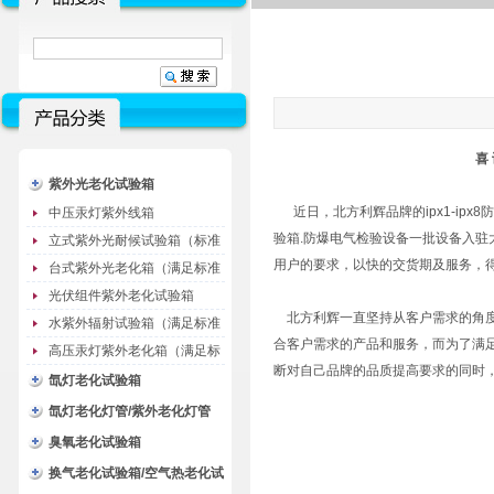
喜
紫外光老化试验箱
近日，北方利辉品牌的ipx1-ipx8防
中压汞灯紫外线箱
验箱.防爆电气检验设备一批设备入
立式紫外光耐候试验箱（标准
用户的要求，以快的交货期及服务，
型）
台式紫外光老化箱（满足标准
GB/T16776）
光伏组件紫外老化试验箱
北方利辉一直坚持从客户需求的角度
水紫外辐射试验箱（满足标准
合客户需求的产品和服务，而为了满
JC485-1992）
高压汞灯紫外老化箱（满足标
断对自己品牌的品质提高要求的同时
准GB/T16777）
氙灯老化试验箱
氙灯老化灯管/紫外老化灯管
（耗材）
臭氧老化试验箱
换气老化试验箱/空气热老化试