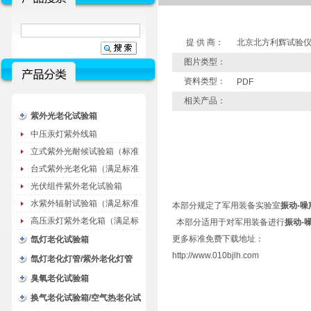
提 供 商：
北京北方利辉试验
图片类型：
资料类型：
PDF
相关产品：
紫外光老化试验箱
中压汞灯紫外线箱
立式紫外光耐候试验箱（标准
型）
台式紫外光老化箱（满足标准
GB/T16776）
光伏组件紫外老化试验箱
水紫外辐射试验箱（满足标准
本部分规定了军用装备实验室
振动-噪
JC485-1992）
高压汞灯紫外老化箱（满足标
本部分适用于对军用装备进行
振动-
准GB/T16777）
更多标准免费下载地址：
氙灯老化试验箱
http://www.010bjlh.com
氙灯老化灯管/紫外老化灯管
（耗材）
臭氧老化试验箱
换气老化试验箱/空气热老化试