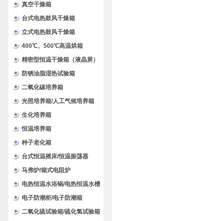
验箱
真空干燥箱
台式电热鼓风干燥箱
立式电热鼓风干燥箱
400℃、500℃高温烘箱
精密型恒温干燥箱（液晶屏）
防锈油脂湿热试验箱
二氧化碳培养箱
光照培养箱/人工气候培养箱
生化培养箱
恒温培养箱
种子老化箱
台式恒温摇床/恒温振荡器
马弗炉/箱式电阻炉
电热恒温水浴锅/电热恒温水槽
电子防潮柜/电子防潮箱
二氧化硫试验箱/硫化氢试验箱