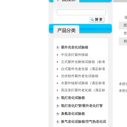
提
图
资
相
紫外光老化试验箱
中压汞灯紫外线箱
立式紫外光耐候试验箱（标准
型）
台式紫外光老化箱（满足标准
GB/T16776）
光伏组件紫外老化试验箱
水紫外辐射试验箱（满足标准
本部
JC485-1992）
高压汞灯紫外老化箱（满足标
本部
准GB/T16777）
氙灯老化试验箱
氙灯老化灯管/紫外老化灯管
（耗材）
臭氧老化试验箱
换气老化试验箱/空气热老化试