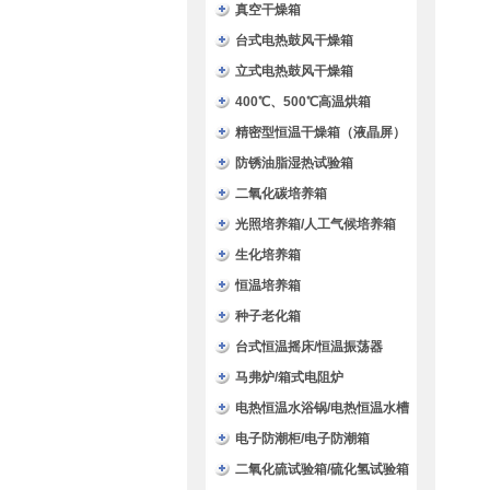
验箱
真空干燥箱
台式电热鼓风干燥箱
立式电热鼓风干燥箱
400℃、500℃高温烘箱
精密型恒温干燥箱（液晶屏）
防锈油脂湿热试验箱
二氧化碳培养箱
光照培养箱/人工气候培养箱
生化培养箱
恒温培养箱
种子老化箱
台式恒温摇床/恒温振荡器
马弗炉/箱式电阻炉
电热恒温水浴锅/电热恒温水槽
电子防潮柜/电子防潮箱
二氧化硫试验箱/硫化氢试验箱