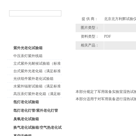
提 供 商：
北京北方利辉试验
图片类型：
资料类型：
PDF
相关产品：
紫外光老化试验箱
中压汞灯紫外线箱
立式紫外光耐候试验箱（标准
型）
台式紫外光老化箱（满足标准
GB/T16776）
光伏组件紫外老化试验箱
水紫外辐射试验箱（满足标准
本部分规定了军用装备实验室湿热试
JC485-1992）
高压汞灯紫外老化箱（满足标
本部分适用于对军用装备进行湿热试
准GB/T16777）
氙灯老化试验箱
氙灯老化灯管/紫外老化灯管
（耗材）
臭氧老化试验箱
换气老化试验箱/空气热老化试