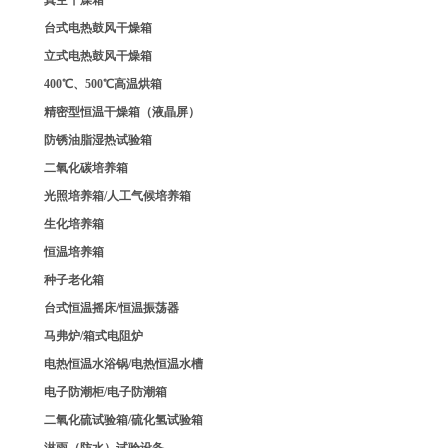
验箱
真空干燥箱
台式电热鼓风干燥箱
立式电热鼓风干燥箱
400℃、500℃高温烘箱
精密型恒温干燥箱（液晶屏）
防锈油脂湿热试验箱
二氧化碳培养箱
光照培养箱/人工气候培养箱
生化培养箱
恒温培养箱
种子老化箱
台式恒温摇床/恒温振荡器
马弗炉/箱式电阻炉
电热恒温水浴锅/电热恒温水槽
电子防潮柜/电子防潮箱
二氧化硫试验箱/硫化氢试验箱