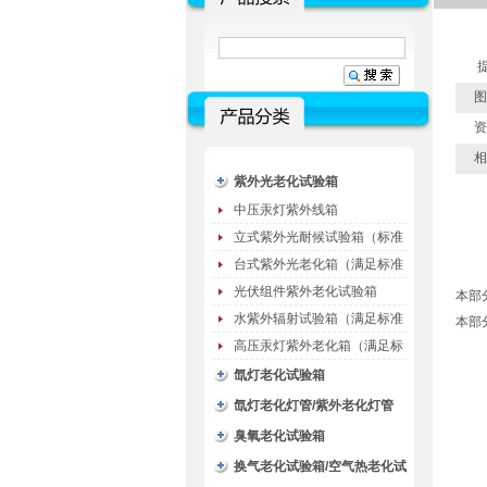
提
图
资
相
紫外光老化试验箱
中压汞灯紫外线箱
立式紫外光耐候试验箱（标准
型）
台式紫外光老化箱（满足标准
GB/T16776）
光伏组件紫外老化试验箱
本部
水紫外辐射试验箱（满足标准
本部
JC485-1992）
高压汞灯紫外老化箱（满足标
准GB/T16777）
氙灯老化试验箱
氙灯老化灯管/紫外老化灯管
（耗材）
臭氧老化试验箱
换气老化试验箱/空气热老化试