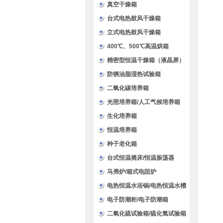
验箱
真空干燥箱
台式电热鼓风干燥箱
立式电热鼓风干燥箱
400℃、500℃高温烘箱
精密型恒温干燥箱（液晶屏）
防锈油脂湿热试验箱
二氧化碳培养箱
光照培养箱/人工气候培养箱
生化培养箱
恒温培养箱
种子老化箱
台式恒温摇床/恒温振荡器
马弗炉/箱式电阻炉
电热恒温水浴锅/电热恒温水槽
电子防潮柜/电子防潮箱
二氧化硫试验箱/硫化氢试验箱