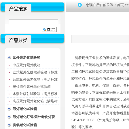
您现在所在的位置：
首页
>
紫外光老化试验箱
随着现代工业技术的迅速发展，电工
境条件，正确地选择产品的环境防护
中压汞灯紫外线箱
工模拟环境试验是保证其高质量所*
立式紫外光耐候试验箱（标准
较等特点。环境条件的多样化和环境
型）
台式紫外光老化箱（满足标准
低压电器、电机、仪器、仪表、各种
GB/T16776）
光伏组件紫外老化试验箱
响更为显著，本设备就是采用人工模
水紫外辐射试验箱（满足标准
试验方法》的国家标准中的要求，还
JC485-1992）
高压汞灯紫外老化箱（满足标
气流可以平滑调速和开停自动定时或
准GB/T16777）
氙灯老化试验箱
本设备可以为科研、产品开发和质量控制
氙灯老化灯管/紫外老化灯管
GB 4208-2008 《外壳防护等级（IP
（耗材）
臭氧老化试验箱
验》等的要求。