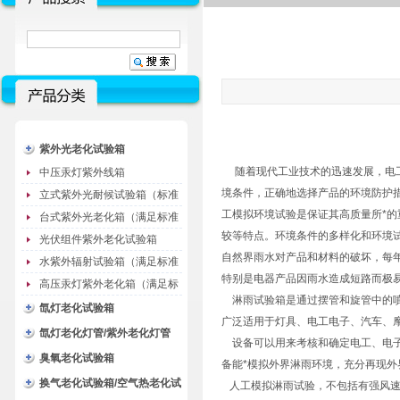
紫外光老化试验箱
随着现代工业技术的迅速发展，电工
中压汞灯紫外线箱
境条件，正确地选择产品的环境防护
立式紫外光耐候试验箱（标准
工模拟环境试验是保证其高质量所*
型）
台式紫外光老化箱（满足标准
较等特点。环境条件的多样化和环境
GB/T16776）
光伏组件紫外老化试验箱
自然界雨水对产品和材料的破坏，每
水紫外辐射试验箱（满足标准
特别是电器产品因雨水造成短路而极
JC485-1992）
高压汞灯紫外老化箱（满足标
淋雨试验箱是通过摆管和旋管中的噴
准GB/T16777）
氙灯老化试验箱
广泛适用于灯具、电工电子、汽车、
氙灯老化灯管/紫外老化灯管
设备可以用来考核和确定电工、电子
（耗材）
臭氧老化试验箱
备能*模拟外界淋雨环境，充分再现
换气老化试验箱/空气热老化试
人工模拟淋雨试验，不包括有强风速