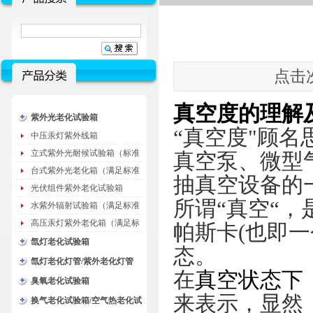
点击次
真空度的理解
紫外光老化试验箱
“真空度"顾
中压汞灯紫外线箱
立式紫外光耐候试验箱（标准
真空泵、微型
型）
台式紫外光老化箱（满足标准
抽真空设备的
GB/T16776）
光伏组件紫外老化试验箱
所谓“真空“，
水紫外辐射试验箱（满足标准
JC485-1992）
高压汞灯紫外老化箱（满足标
帕斯卡(也即一
准GB/T16777）
氙灯老化试验箱
态。
氙灯老化灯管/紫外老化灯管
在
真空状态下
（耗材）
臭氧老化试验箱
来表示，显然
换气老化试验箱/空气热老化试