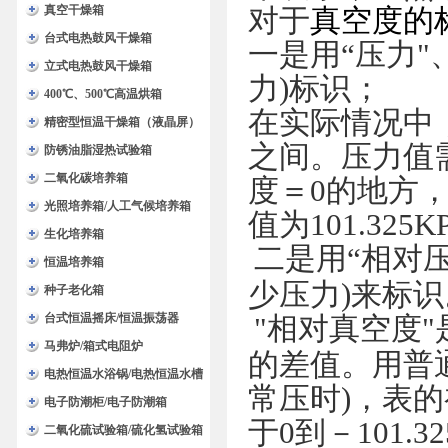
验箱
真空干燥箱
对于
真空度的
台式电热鼓风干燥箱
一是用“压力"
立式电热鼓风干燥箱
力)标识；
400℃、500℃高温烘箱
在实际情况中，真
精密型恒温干燥箱（液晶屏）
之间。压力值
防锈油脂湿热试验箱
二氧化碳培养箱
度＝0的地方
光照培养箱/人工气候培养箱
值为101.32
生化培养箱
二是用“相对压
恒温培养箱
少压力)来标识
种子老化箱
台式恒温摇床/恒温振荡器
"
相对真空度
马弗炉/箱式电阻炉
的差值。用普
电热恒温水浴锅/电热恒温水槽
常压时)，表的
电子防潮柜/电子防潮箱
于0到－101.
二氧化硫试验箱/硫化氢试验箱