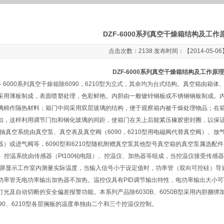
DZF-6000系列真空干燥箱结构及工作
点击次数：2138 发布时间：【2014-05-06
DZF-6000系列真空干燥箱结构及工作原理
F－6000系列真空干燥箱除6090，6210型为立式，其余均为台式结构。真空箱由
采用薄板制成，表面喷塑处理，色彩鲜艳。内胆由一般镀锌钢板或不锈钢钢板制成。
璃棉作隔热材料；箱门中间采用双层玻璃的结构，便于观察箱内被干燥处理物品；在
扣，这样利用调节门扣和钢化玻璃的间距，使箱门在关上后能紧压橡胶密封圈，以保证
)抽真空系统由真空泵、真空表及真空阀（6090，6210型用电磁阀代替真空阀）、
器）或进气阀等，6090型和6210型随机附赠真空泵其他型号真空箱的真空泵属选
/S）控温系统由传感器（Pt100铂电阻）、控温仪、加热器等组成，当控温仪接受传感器输
V屏显示工作室内测量实际温度，当输入信号小于设定值时，功率管（双向可控硅）导
功率管无电功率输出加热器不加热。温控仪具有PID调节输出特性，电功率输出大小
灯光及自动切断的安全偏差报警功能。本系列产品除6030B、6050B型采用内胆捆
090、6210型各层搁板的温度单独由二个和三个控温仪控制。