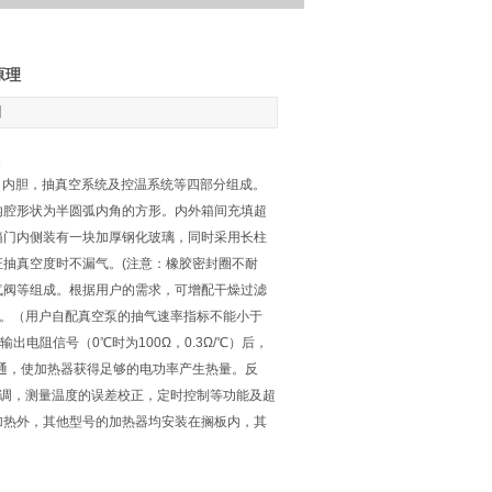
原理
】
箱体、内胆，抽真空系统及控温系统等四部分组成。
内腔形状为半圆弧内角的方形。内外箱间充填超
箱门内侧装有一块加厚钢化玻璃，同时采用长柱
抽真空度时不漏气。(注意：橡胶密封圈不耐
放气阀等组成。根据用户的需求，可增配干燥过滤
配件。（用户自配真空泵的抽气速率指标不能小于
出电阻信号（0℃时为100Ω，0.3Ω/℃）后，
通，使加热器获得足够的电功率产生热量。反
可调，测量温度的误差校正，定时控制等功能及超
绑加热外，其他型号的加热器均安装在搁板内，其