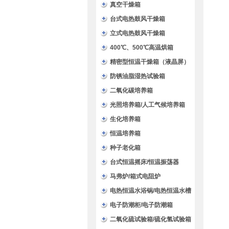
验箱
真空干燥箱
台式电热鼓风干燥箱
立式电热鼓风干燥箱
400℃、500℃高温烘箱
精密型恒温干燥箱（液晶屏）
防锈油脂湿热试验箱
二氧化碳培养箱
光照培养箱/人工气候培养箱
生化培养箱
恒温培养箱
种子老化箱
台式恒温摇床/恒温振荡器
马弗炉/箱式电阻炉
电热恒温水浴锅/电热恒温水槽
电子防潮柜/电子防潮箱
二氧化硫试验箱/硫化氢试验箱