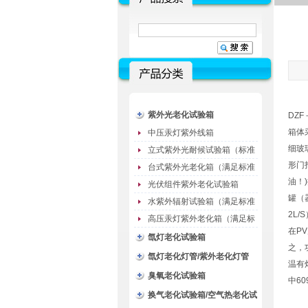
紫外光老化试验箱
DZ
箱体
中压汞灯紫外线箱
细玻
立式紫外光耐候试验箱（标准
形门
型）
台式紫外光老化箱（满足标准
油！
GB/T16776）
光伏组件紫外老化试验箱
罐（
水紫外辐射试验箱（满足标准
2L
JC485-1992）
高压汞灯紫外老化箱（满足标
在P
准GB/T16777）
氙灯老化试验箱
之，
氙灯老化灯管/紫外老化灯管
温有
（耗材）
臭氧老化试验箱
中6
换气老化试验箱/空气热老化试