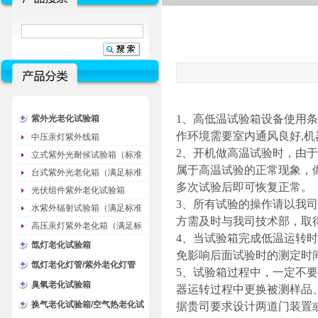
1、高低温试验箱
设备使用条
紫外光老化试验箱
作环境需要室内通风良好,机
中压汞灯紫外线箱
2、开机做高温试验时，由
立式紫外光耐候试验箱（标准
属于高温试验的正常现象，
型）
台式紫外光老化箱（满足标准
多次试验后即可恢复正常。
GB/T16776）
光伏组件紫外老化试验箱
3、所有试验的操作请以我
水紫外辐射试验箱（满足标准
方需及时与我司技术部，取
JC485-1992）
高压汞灯紫外老化箱（满足标
4、当试验箱完成低温运转
准GB/T16777）
氙灯老化试验箱
免影响后面试验时的测定时
氙灯老化灯管/紫外老化灯管
5、试验箱过程中，一定不
（耗材）
臭氧老化试验箱
器运转过程中更换被测样品
换气老化试验箱/空气热老化试
据贵司要求设计两道门装置