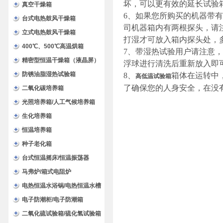
坏，可以更有效的延长试验
验箱
真空干燥箱
6、如果您所购买的机器带
台式电热鼓风干燥箱
司机器箱内有两根探头，请注
立式电热鼓风干燥箱
打湿才可放入箱内探头处，
400℃、500℃高温烘箱
7、带湿热试验用户请注意
精密型恒温干燥箱（液晶屏）
浮球进行清洗后重新放入即可
防锈油脂湿热试验箱
8、
箱体在运转中
高低温试验箱
了确保您的人身安全，在没
二氧化碳培养箱
光照培养箱/人工气候培养箱
生化培养箱
恒温培养箱
种子老化箱
台式恒温摇床/恒温振荡器
马弗炉/箱式电阻炉
电热恒温水浴锅/电热恒温水槽
电子防潮柜/电子防潮箱
二氧化硫试验箱/硫化氢试验箱