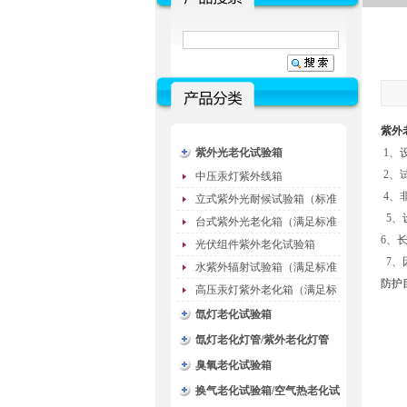
紫外
紫外光老化试验箱
1、
2、
中压汞灯紫外线箱
4、
立式紫外光耐候试验箱（标准
5、
型）
台式紫外光老化箱（满足标准
6、
GB/T16776）
光伏组件紫外老化试验箱
7、
水紫外辐射试验箱（满足标准
防护
JC485-1992）
高压汞灯紫外老化箱（满足标
准GB/T16777）
氙灯老化试验箱
氙灯老化灯管/紫外老化灯管
（耗材）
臭氧老化试验箱
换气老化试验箱/空气热老化试