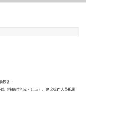
】
动设备；
外
线（接触时间应＜
1min
）。建议操作人员配带