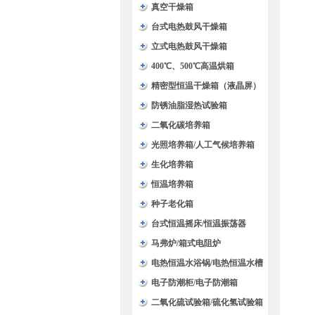
验箱
真空干燥箱
台式电热鼓风干燥箱
立式电热鼓风干燥箱
400℃、500℃高温烘箱
精密型恒温干燥箱（液晶屏）
防锈油脂湿热试验箱
二氧化碳培养箱
光照培养箱/人工气候培养箱
生化培养箱
恒温培养箱
种子老化箱
台式恒温摇床/恒温振荡器
马弗炉/箱式电阻炉
电热恒温水浴锅/电热恒温水槽
电子防潮柜/电子防潮箱
二氧化硫试验箱/硫化氢试验箱