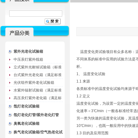
紫外光老化试验箱
温度变化类试验项目有众多名称：温
不同体系的标准中应用的试验方法是
中压汞灯紫外线箱
析。
立式紫外光耐候试验箱（标准
1、 温度变化试验
型）
台式紫外光老化箱（满足标准
1.1 来源
GB/T16776）
光伏组件紫外老化试验箱
各类标准中的温度变化试验均来源于IEC
水紫外辐射试验箱（满足标准
1.2 定义
JC485-1992）
高压汞灯紫外老化箱（满足标
温度变化试验，为设置一定的温度变
准GB/T16777）
氙灯老化试验箱
化速率＜3℃/min（一般各标准经常
氙灯老化灯管/紫外老化灯管
另一类为快速的温度变化试验，其温度变化速
（耗材）
臭氧老化试验箱
10℃/min），也既一般应用中的快
换气老化试验箱/空气热老化试
1.3 目的及应用范围