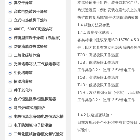
本试验适用于组件、装备或其它产品。
验箱
真空干燥箱
热浸透温度（例如安装在发动机上的系
台式电热鼓风干燥箱
热扩散抑制系统/组件达到低温的效
立式电热鼓风干燥箱
1.4 试验方法及参数
400℃、500℃高温烘箱
1.4.1 温度变化试验：
精密型恒温干燥箱（液晶屏）
各类标准中建议采用ISO 16750-
防锈油脂湿热试验箱
件，因为其具有发动机熄火后的余热
TOB：高温极限工作温度
二氧化碳培养箱
TUB：低温极限工作温度
光照培养箱/人工气候培养箱
工作类别3.2： 使用13.5V带电工作
生化培养箱
TOB：高温极限工作温度
恒温培养箱
TUB：低温极限工作温度
种子老化箱
TNH：发动机熄火后（停车），出现的
台式恒温摇床/恒温振荡器
工作类别3.2： 使用13.5V带电工作
马弗炉/箱式电阻炉
1.4.2 快速温变试验：
电热恒温水浴锅/电热恒温水槽
目前发现部分企业标准中有此类项目，
电子防潮柜/电子防潮箱
试验中。
二氧化硫试验箱/硫化氢试验箱