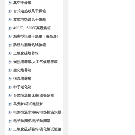
验箱
真空干燥箱
台式电热鼓风干燥箱
立式电热鼓风干燥箱
400℃、500℃高温烘箱
精密型恒温干燥箱（液晶屏）
防锈油脂湿热试验箱
二氧化碳培养箱
光照培养箱/人工气候培养箱
生化培养箱
恒温培养箱
种子老化箱
台式恒温摇床/恒温振荡器
马弗炉/箱式电阻炉
电热恒温水浴锅/电热恒温水槽
电子防潮柜/电子防潮箱
二氧化硫试验箱/硫化氢试验箱