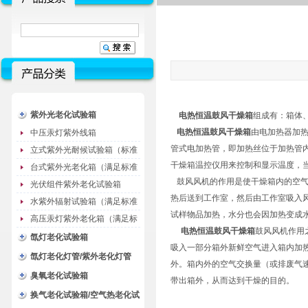
紫外光老化试验箱
电热恒温鼓风干燥箱
组成有：箱体
电热恒温鼓风干燥箱
由电加热器加
中压汞灯紫外线箱
管式电加热管，即加热丝位于加热管
立式紫外光耐候试验箱（标准
干燥箱温控仪用来控制和显示温度，
型）
台式紫外光老化箱（满足标准
鼓风风机的作用是使干燥箱内的空气
GB/T16776）
光伏组件紫外老化试验箱
热后送到工作室，然后由工作室吸入
水紫外辐射试验箱（满足标准
试样物品加热，水分也会因加热变成
JC485-1992）
高压汞灯紫外老化箱（满足标
电热恒温鼓风干燥箱
鼓风风机作用
准GB/T16777）
氙灯老化试验箱
吸入一部分箱外新鲜空气进入箱内加
氙灯老化灯管/紫外老化灯管
外。箱内外的空气交换量（或排废气
（耗材）
臭氧老化试验箱
带出箱外，从而达到干燥的目的。
换气老化试验箱/空气热老化试