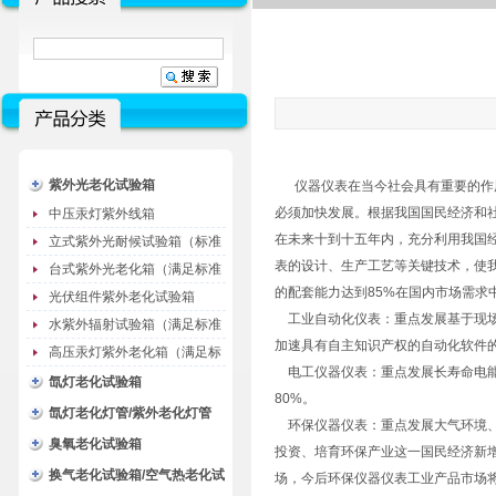
紫外光老化试验箱
仪器仪表在当今社会具有重要的作用
必须加快发展。根据我国国民经济和
中压汞灯紫外线箱
在未来十到十五年内，充分利用我国
立式紫外光耐候试验箱（标准
表的设计、生产工艺等关键技术，使我
型）
台式紫外光老化箱（满足标准
的配套能力达到85%在国内市场需求
GB/T16776）
光伏组件紫外老化试验箱
工业自动化仪表：重点发展基于现场
水紫外辐射试验箱（满足标准
加速具有自主知识产权的自动化软件
JC485-1992）
高压汞灯紫外老化箱（满足标
电工仪器仪表：重点发展长寿命电能表
准GB/T16777）
氙灯老化试验箱
80%。
氙灯老化灯管/紫外老化灯管
环保仪器仪表：重点发展大气环境、
（耗材）
臭氧老化试验箱
投资、培育环保产业这一国民经济新增
换气老化试验箱/空气热老化试
场，今后环保仪器仪表工业产品市场