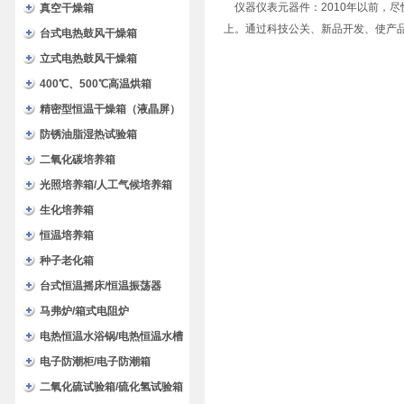
仪器仪表元器件：2010年以前，尽
验箱
真空干燥箱
上。通过科技公关、新品开发、使产品
台式电热鼓风干燥箱
立式电热鼓风干燥箱
400℃、500℃高温烘箱
精密型恒温干燥箱（液晶屏）
防锈油脂湿热试验箱
二氧化碳培养箱
光照培养箱/人工气候培养箱
生化培养箱
恒温培养箱
种子老化箱
台式恒温摇床/恒温振荡器
马弗炉/箱式电阻炉
电热恒温水浴锅/电热恒温水槽
电子防潮柜/电子防潮箱
二氧化硫试验箱/硫化氢试验箱