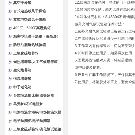
12.如果灯管在亮时，箱体的门一旦
验箱
真空干燥箱
13.箱内超温保护，箱内温度过高时
台式电热鼓风干燥箱
14.箱体外壳材料：SUS304不锈钢
立式电热鼓风干燥箱
紫外光耐气候试验箱保养方法：
400℃、500℃高温烘箱
1.紫外光耐气候试验箱设备在运行过
精密型恒温干燥箱（液晶屏）
2.在试验阶段应尽量减少开启箱门的
防锈油脂湿热试验箱
3.工作室内有传感装置，切勿遭受强
4.长时间停止使用后，如需再次使用
二氧化碳培养箱
5.因紫外线辐射对人员（特别是眼睛
光照培养箱/人工气候培养箱
防护目镜及护套。
生化培养箱
6.设备处在非工作情况下，应保持其
恒温培养箱
7.使用后，将塑胶外罩罩上，避免粉
种子老化箱
台式恒温摇床/恒温振荡器
马弗炉/箱式电阻炉
电热恒温水浴锅/电热恒温水槽
电子防潮柜/电子防潮箱
二氧化硫试验箱/硫化氢试验箱