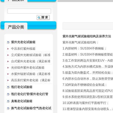
紫外光耐气候试验箱结构及保养方法
紫外光老化试验箱
紫外光耐气候试验箱结构：
1.内胆材料：SUS304不锈钢板；
中压汞灯紫外线箱
2.箱盖材料：SUS304不锈钢板喷塑
立式紫外光耐候试验箱（标准
3.在工作室的两边共安装8支UV－A
型）
台式紫外光老化箱（满足标准
4.加热方式为内胆水槽式加热，升温
GB/T16776）
光伏组件紫外老化试验箱
5.箱盖为双向翻盖式，开闭轻松自如
水紫外辐射试验箱（满足标准
6.内胆水位自动补水，防止加热管空
JC485-1992）
高压汞灯紫外老化箱（满足标
7.试样架由不锈钢或铝合金制成；
准GB/T16777）
氙灯老化试验箱
8.试验箱底部采用高品质可固定式PU
氙灯老化灯管/紫外老化灯管
9.排水系统使用回涡型及U型积沉装
（耗材）
臭氧老化试验箱
10.试样表面与紫外灯平面相平行；
换气老化试验箱/空气热老化试
11.喷淋型设备内部安装有自动喷头